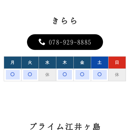
きらら
078-929-8885
月
火
水
木
金
土
日
休
休
プライム江井ヶ島