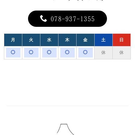
078-937-1355
月
火
水
木
金
土
日
休
休