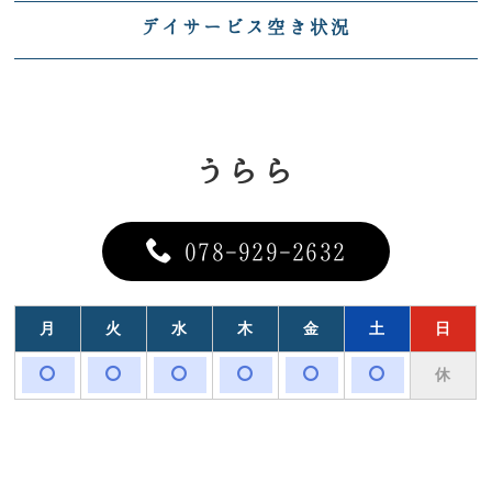
デイサービス空き状況
うらら
078-929-2632
月
火
水
木
金
土
日
休