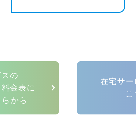
ビスの
在宅サー
・料金表に
こ
ちらから